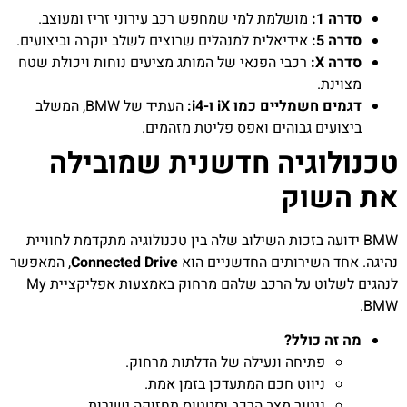
סדרה 1:
מושלמת למי שמחפש רכב עירוני זריז ומעוצב.
סדרה 5:
אידיאלית למנהלים שרוצים לשלב יוקרה וביצועים.
סדרה X:
רכבי הפנאי של המותג מציעים נוחות ויכולת שטח
מצוינת.
דגמים חשמליים כמו iX ו-i4:
העתיד של BMW, המשלב
ביצועים גבוהים ואפס פליטת מזהמים.
טכנולוגיה חדשנית שמובילה
את השוק
BMW ידועה בזכות השילוב שלה בין טכנולוגיה מתקדמת לחוויית
נהיגה. אחד השירותים החדשניים הוא
Connected Drive
, המאפשר
לנהגים לשלוט על הרכב שלהם מרחוק באמצעות אפליקציית My
BMW.
מה זה כולל?
פתיחה ונעילה של הדלתות מרחוק.
ניווט חכם המתעדכן בזמן אמת.
ניטור מצב הרכב וסטטוס תחזוקה ישירות