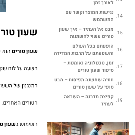
לאורך זמן
נגישות המוצר וקשר עם
המשתמש
שעון טורי
מבט אל העתיד – איך שעון
טורים עשוי להשתנות
הופעתם בכל העולם
שעון טורים
הוא כ
והשפעתם על תרבות המדידה
זמן, טכנולוגיה ואומנות –
השעה על לוח שקופל
סיפור שעון טורים
חוויה שמשנה תפיסות – מבט
המנגנון של השעון
סופי על שעון טורים
קפיצת מדרגה – השראה
הטורים האחרים.
לעתיד
השימוש ב
שעון טו