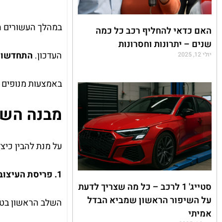
במהלך העשורים ה
האם כדאי להחליף רכב כל כמה
שנים – יתרונות וחסרונות
העדכון.
התחדשות 
יולי 12, 2025
באמצעות מנופים חש
מבנה השע
על מנת להבין כיצ
1. פריסת העיצוב והגדרת המודול
סטייג' 1 לרכב – כל מה שצריך לדעת
על השיפור הראשון שמביא הבדל
השלב הראשון בטכנ
אמיתי