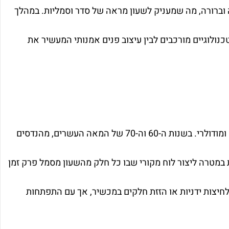
וברורה, מה שמעניק לשעון מראה של סדר וסמליות. במהלך
נולוגיים מורכבים לבין עיצוב פנים אמנותי המעשיר את
של שעוני טורים מקורם ברעיונות ראשוניים לייצוג זמן באופן מובנה ומודולרי. בשנות ה-60 וה-70 של המאה העשרים, מהנדסים
 במטרה ליצור לוח מקורי שבו כל חלק מהשעון מסמל פרק זמן
חיצות ידניות או הזזת חלקים במכשיר, אך עם התפתחות