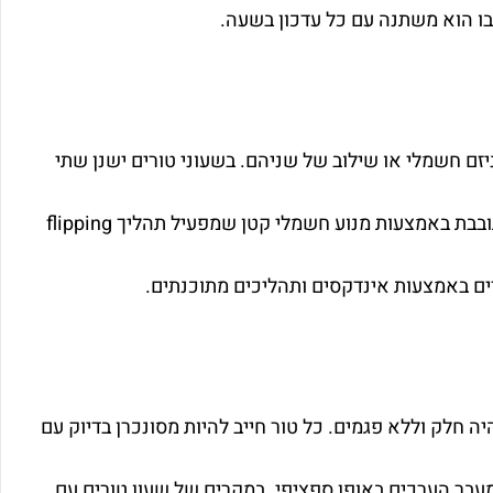
ן בו הוא משתנה עם כל עדכון בשעה.
זם חשמלי או שילוב של שניהם. בשעוני טורים ישנן שתי
גישות עיקריות – בגישה הראשונה כל טור מכיל לוח דיגיטלי או פיסת מתכת המסתובבת באמצעות מנוע חשמלי קטן שמפעיל תהליך flipping
ם באמצעות אינדקסים ותהליכים מתוכנתים.
יה חלק וללא פגמים. כל טור חייב להיות מסונכרן בדיוק עם
עבר הערכים באופן ספציפי. במקרים של שעון טורים עם