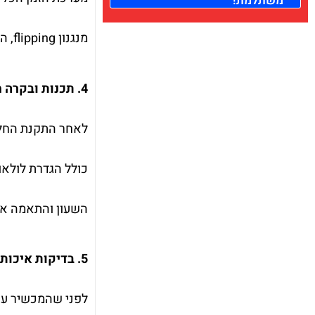
משתלמת!
מנגנון flipping, המנגנון דורש חיבור חשמלי אמין בין כל טור – כך שהמעבר משעה לדקת עדכון יהיה ללא תקלות.
4. תכנות ובקרה מתקדמת
לאחר התקנת החלק
כולל הגדרת לולאו
השעון והתאמה אישית של האותו
5. בדיקות איכות ובקרה סופית
לפני שהמכשיר עו