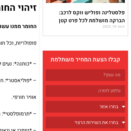
זיהוי הח
פלסטלינה ופוליש ווקס לרכב:
הברקה מושלמת לכל פרט קטן
החומר ממנו עשוי
ינואר 19, 2025
פופולריות, וכל ח
קבלו הצעת המחיר משתלמת
– *כותנה*: נעים 
– *פוליאסטר*: חו
אוויר חורפי.
– *תרמופלסטי*: ח
– *נוופרן או ניאו