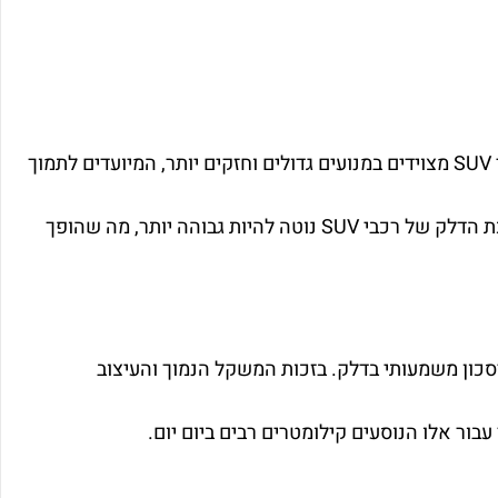
עוד הבדל מרכזי בין שני סוגי רכבים אלו הוא הכוח המנוע וצריכת הדלק. לרוב, רכבי SUV מצוידים במנועים גדולים וחזקים יותר, המיועדים לתמוך
במשקלם הרב ולספק ביצועים טובים בשטח ובדרכים מפותלות. כתוצאה מכך, צריכת הדלק של רכבי SUV נוטה להיות גבוהה יותר, מה שהופך
יסכון משמעותי בדלק. בזכות המשקל הנמוך והעיצוב
בור אלו הנוסעים קילומטרים רבים ביום יום.