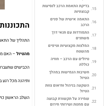
בדיקת התאמת הרכב לנסיעות
קבוצתיות
התאמה אישית של פנים
התכוננות
הרכב
התמודדות עם תנאי דרך
משתנים
התהליך של התאמת
המלצות מקצועיות וטיפים
מהשטח
מהטיול
– האם מדו
טיולים עם הרכב – חוויה
כוללת
הכבישים שתעברו, 
חשיבות הגמישות במהלך
הטיול
ותיהנה מכל רגע ב
השקעה בניהול ותיאום צוות
הטיול
השלב הראשון כולל
שמירה על תקשורת קבועה
עם מחנות ושירותי חירום