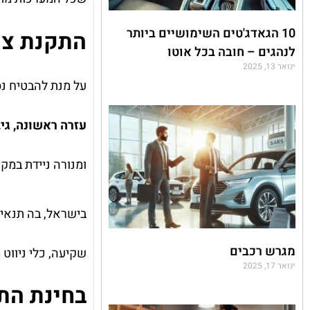
10 הגאדג'טים השימושיים ביותר
התקנת ציו
לנהגים – חובה בכל אוטו
ינואר 13, 2025
על מנת להבטיח נס
עזרה ראשונה, גי
ומנורה ניידת במק
בישראל, בה תנאי 
מגרש רכבים
שקיעה, כלי ניווט 
ינואר 17, 2025
בחינת הת